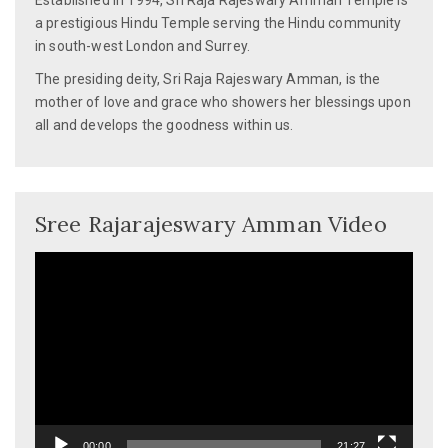
Established in 1994, Sri Raja Rajeswary Amman Temple is
a prestigious Hindu Temple serving the Hindu community
in south-west London and Surrey.
The presiding deity, Sri Raja Rajeswary Amman, is the
mother of love and grace who showers her blessings upon
all and develops the goodness within us.
Sree Rajarajeswary Amman Video
Video
Player
00:00
21:27